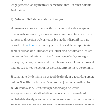
tenga presente las siguientes recomendaciones:Un buen nombre
de dominio:
1). Debe ser fácil de recordar y divulgar.
Si tenemos en cuenta que la actividad más básica de cualquier
campaña de mercadeo y en ocasiones la más subestimada es la de
colocar su dirección web en todos los medios disponibles para
llegarle a los
clientes
actuales y potenciales, debemos por tanto
dar la facilidad de divulgar en cualquier tipo de formato bien sea
impreso o de cualquier otro tipo formato (papelería, catálogos,
empaques, mensajes contestadores telefónicos, archivo de firma al
final de sus correos electrónicos, etc.) nuestro nombre de dominio.
Si su nombre de dominio no es fácil de divulgar y recordar perderá
tráfico. Sencillez es la clave. Veamos un ejemplo: si la dirección
de MercadeoGlobal.com fuera por decir algo del estilo
www.geocities.com/valley/silicon/mercadeo, no estoy dando
facilidad de divulgación ni de recordación aun cuando tenga toda
mi papelería con dicha dirección. Estoy perdiendo tráfico, además