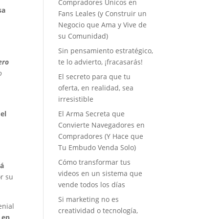
Compradores Únicos en
sa
Fans Leales (y Construir un
Negocio que Ama y Vive de
su Comunidad)
Sin pensamiento estratégico,
te lo advierto, ¡fracasarás!
ero
o
El secreto para que tu
oferta, en realidad, sea
irresistible
El Arma Secreta que
el
Convierte Navegadores en
Compradores (Y Hace que
Tu Embudo Venda Solo)
Cómo transformar tus
lá
videos en un sistema que
or su
vende todos los días
Si marketing no es
enial
creatividad o tecnología,
 en