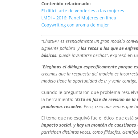
Contenido relacionado:
El difícil arte de venderles a las mujeres
LMDI – 2016: Panel Mujeres en línea
Copywriting con aroma de mujer
“ChatGPT es esencialmente un gran modelo conver
siguiente palabra- y
los retos a los que se enfre
básicos
: puede inventarse hechos”
, expresó en u
“
Elegimos el diálogo específicamente porque es
creemos que la respuesta del modelo es incorrecta
modelo tiene la oportunidad de ir y venir contig
Cuando le preguntaron qué problema resuelve
la herramienta:
“
Está en fase de revisión de la
problemas resuelve
. Pero, creo que vemos que t
El tema que no esquivó fue el ético, que está
impacto social, y hay un montón de cuestiones 
participen distintas voces, como filósofos, científi