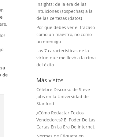
Insights: de la era de las
ón
intuiciones (sospechas) a la
de
de las certezas (datos)
are.
Por qué debes ver el fracaso
como un maestro, no como
los
un enemigo
jó.
Las 7 características de la
virtud que me llevó a la cima
del éxito
 su
y de
Más vistos
Célebre Discurso de Steve
Jobs en la Universidad de
Stanford
¿Cómo Redactar Textos
Vendedores? El Poder De Las
Cartas En La Era De Internet.
Normas de Etiqueta en