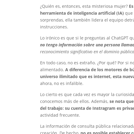
¿Quién es, entonces, esta misteriosa mujer?
Es
herramienta de inteligencia artificial (IA)
que 
sorprendas, ella también lidera el equipo det
instrucciones.
Lo irónico es que si le preguntas al ChatGPT 
no tengo información sobre una persona llamada
reconocimiento significativo en el dominio públic
En todo caso, no es extraño. ¿Por qué? Por si n
alimentado.
A diferencia de los motores de 
universo ilimitado que es internet, esta nue
ahora, no es infalible.
Lo cierto es que cada vez es mayor la curios
conocemos más de ellos. Además,
se nota que
del trabajo: su cuenta de Instragram es priva
actividad frecuente.
La información de consulta pública relacionad
creación. De hecho,
no es posible establecer 