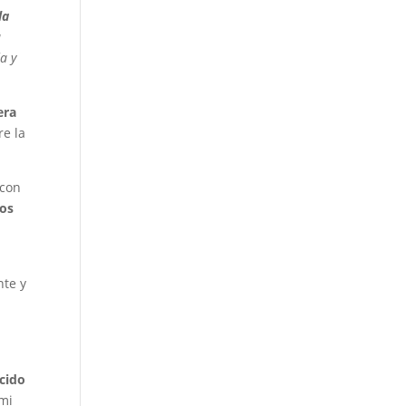
la
a
a y
era
re la
 con
nos
nte y
s
cido
 mi