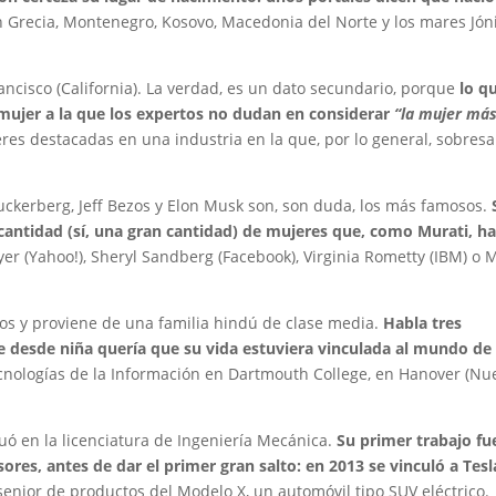
on Grecia, Montenegro, Kosovo, Macedonia del Norte y los mares Jón
ncisco (California). La verdad, es un dato secundario, porque
lo q
mujer a la que los expertos no dudan en considerar
“la mujer má
res destacadas en una industria en la que, por lo general, sobresa
Zuckerberg, Jeff Bezos y Elon Musk son, son duda, los más famosos.
cantidad (sí, una gran cantidad) de mujeres que, como Murati, h
er (Yahoo!), Sheryl Sandberg (Facebook), Virginia Rometty (IBM) o 
ños y proviene de una familia hindú de clase media.
Habla tres
ue desde niña quería que su vida estuviera vinculada al mundo de 
ecnologías de la Información en Dartmouth College, en Hanover (Nu
uó en la licenciatura de Ingeniería Mecánica.
Su primer trabajo fu
ores, antes de dar el primer gran salto: en 2013 se vinculó a Tesl
enior de productos del Modelo X, un automóvil tipo SUV eléctrico.