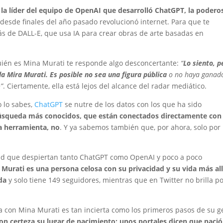
 la líder del equipo de OpenAI que desarrolló ChatGPT, la podero
desde finales del año pasado revolucionó internet. Para que te
rás de DALL-E, que usa IA para crear obras de arte basadas en
quién es Mina Murati te responde algo desconcertante:
“
Lo siento, p
 Mira Murati. Es posible no sea una figura pública
o no haya ganad
o”
. Ciertamente, ella está lejos del alcance del radar mediático.
o lo sabes,
ChatGPT
se nutre de los datos con los que ha sido
búsqueda más conocidos, que están conectados directamente con 
va herramienta, no
. Y ya sabemos también que, por ahora, solo por
idad que despiertan tanto ChatGPT como OpenAI y poco a poco
 Murati es una persona celosa con su privacidad y su vida más al
da
y solo tiene 149 seguidores, mientras que en Twitter no brilla p
a con Mina Murati es tan incierta como los primeros pasos de su g
con certeza su lugar de nacimiento: unos portales dicen que nació