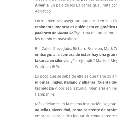
Albania
, un país de los Balcanes que limita c
Adriático.
Otros, mientras, aseguran que nació en San Fra
realmente importa es quién esta enigmática 
poderosa de Silicon Valley”
. Una de tantas muje
los nombres masculinos.
Bill Gates, Steve Jobs, Richard Branson, Mark 
embargo, a la sombra de estos hay una gran 
la tarea en silencio
. ¿Por ejemplo? Marissa Mey
Whitman (HP).
Lo poco que se sabe de ella es que tiene 35 a
idiomas: inglés, italiano y albanés. Cuenta q
tecnología
y, por eso, estudió Ingeniería en T
Hampshire).
Más adelante, en la misma institución, se grad
aquella universidad, como asistente de profes
empresa estrella de Elon Musk, como gerente s