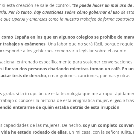
si esta creación se sale de control.
“
Se puede hacer un mal uso de 
zarla. Por lo tanto, hay cuestiones sobre cómo gobernar el uso
de est
te que OpenAI y empresas como la nuestra trabajen de forma controlad
s como España en los que en algunos colegios se prohíbe de man
ar trabajos y exámenes
. Una labor que no será fácil, porque requie
orresponde a los gobiernos comenzar a legislar sobre el asunto.
rsacional entrenado específicamente para sostener conversaciones
 si fueran dos personas charlando mientras toman un café. En u
actar tesis de derecho
, crear guiones, canciones, poemas y otras
grata, si la irrupción de esta tecnología que me atrapó rápidame
rabajo o conocer la historia de esta enigmática mujer, el
genio
tra
rendió enterarme de quién estaba detrás de esta irrupción
s capacidades de las mujeres. De hecho,
soy un completo conven
 vida he estado rodeado de ellas
. En mi casa, con la señora Julita,