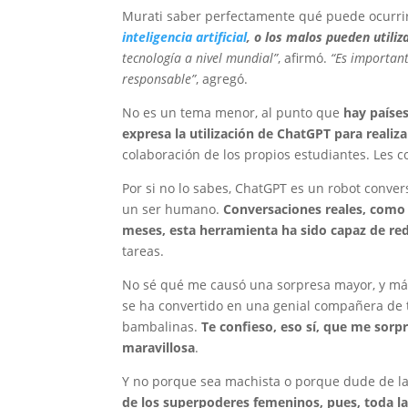
Murati saber perfectamente qué puede ocurrir 
inteligencia artificial
, o los malos pueden utili
tecnología a nivel mundial”
, afirmó.
“Es importan
responsable”
, agregó.
No es un tema menor, al punto que
hay paíse
expresa la utilización de ChatGPT para realiz
colaboración de los propios estudiantes. Les c
Por si no lo sabes, ChatGPT es un robot conve
un ser humano.
Conversaciones reales, como
meses, esta herramienta ha sido capaz de red
tareas.
No sé qué me causó una sorpresa mayor, y más 
se ha convertido en una genial compañera de t
bambalinas.
Te confieso, eso sí, que me sorp
maravillosa
.
Y no porque sea machista o porque dude de la
de los superpoderes femeninos, pues, toda la