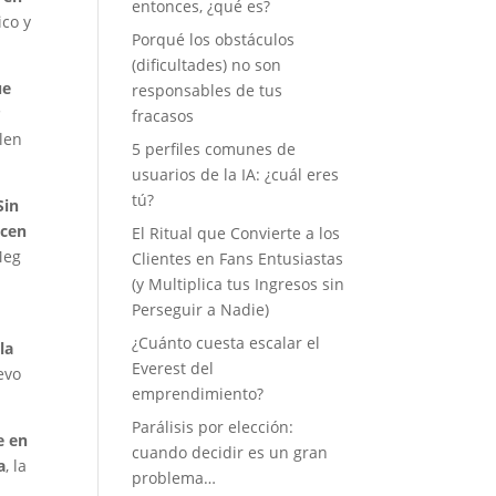
entonces, ¿qué es?
ico y
Porqué los obstáculos
(dificultades) no son
ue
responsables de tus
s
fracasos
len
5 perfiles comunes de
usuarios de la IA: ¿cuál eres
tú?
Sin
acen
El Ritual que Convierte a los
Meg
Clientes en Fans Entusiastas
(y Multiplica tus Ingresos sin
Perseguir a Nadie)
¿Cuánto cuesta escalar el
la
Everest del
evo
emprendimiento?
Parálisis por elección:
e en
cuando decidir es un gran
a
, la
problema…