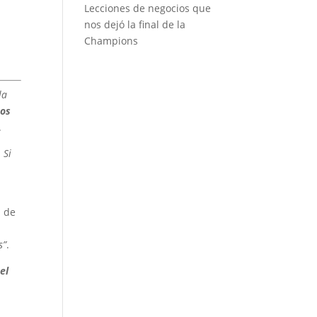
Lecciones de negocios que
nos dejó la final de la
Champions
la
cos
.
. Si
s de
s”
.
el