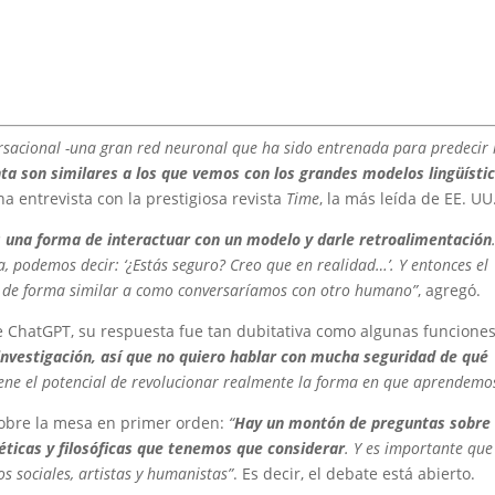
sacional -una gran red neuronal que ha sido entrenada para predecir 
nta son similares a los que vemos con los grandes modelos lingüísti
na entrevista con la prestigiosa revista
Time
, la más leída de EE. UU
 una forma de interactuar con un modelo y darle retroalimentación
, podemos decir: ‘¿Estás seguro? Creo que en realidad…’. Y entonces el
o, de forma similar a como conversaríamos con otro humano”
, agregó.
 ChatGPT, su respuesta fue tan dubitativa como algunas funcione
 investigación, así que no quiero hablar con mucha seguridad de qué
iene el potencial de revolucionar realmente la forma en que aprendemo
 sobre la mesa en primer orden:
“
Hay un montón de preguntas sobre 
éticas y filosóficas que tenemos que considerar
. Y es importante que
cos sociales, artistas y humanistas”
. Es decir, el debate está abierto.