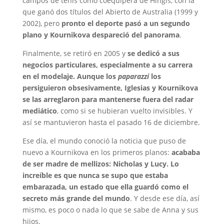
campos de tenis como coequipera de Hingis, con la
que ganó dos títulos del Abierto de Australia (1999 y
2002), pero
pronto el deporte pasó a un segundo
plano y Kournikova despareció del panorama
.
Finalmente, se retiró en 2005 y
se dedicó a sus
negocios particulares, especialmente a su carrera
en el modelaje. Aunque los
paparazzi
los
persiguieron obsesivamente, Iglesias y Kournikova
se las arreglaron para mantenerse fuera del radar
mediático
, como si se hubieran vuelto invisibles. Y
así se mantuvieron hasta el pasado 16 de diciembre.
Ese día, el mundo conoció la noticia que puso de
nuevo a Kournikova en los primeros planos:
acababa
de ser madre de mellizos: Nicholas y Lucy. Lo
increíble es que nunca se supo que estaba
embarazada, un estado que ella guardó como el
secreto más grande del mundo
. Y desde ese día, así
mismo, es poco o nada lo que se sabe de Anna y sus
hijos.