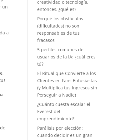
creatividad o tecnología,
r un
entonces, ¿qué es?
Porqué los obstáculos
(dificultades) no son
nda a
responsables de tus
fracasos
5 perfiles comunes de
usuarios de la IA: ¿cuál eres
tú?
e,
El Ritual que Convierte a los
tus
Clientes en Fans Entusiastas
(y Multiplica tus Ingresos sin
ma
Perseguir a Nadie)
¿Cuánto cuesta escalar el
Everest del
emprendimiento?
ado
Parálisis por elección:
cuando decidir es un gran