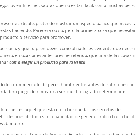
negocios en Internet, sabrás que no es tan fácil, como muchas per
el presente artículo, pretendo mostrar un aspecto básico que necesit
 estás haciendo. Parecerá obvio, pero la primera cosa que necesita
 producto o servicio para promover.
 persona, y que tú promueves como afiliado, es evidente que necesi
dinero, en ocasiones anteriores he referido, que una de las cosas
minar
como elegir un producto para la venta
.
o loco, un mercado de peces hambrientos antes de salir a pescar
erdadero juego de niños, una vez que ha logrado determinar el
Internet, es aquel que está en la búsqueda “los secretos de
eb”, después de todo sin la habilidad de generar tráfico hacia tu sit
o web muerto.
t, por ejemplo ITunes de Apple en Estados Unidos, esta dominando