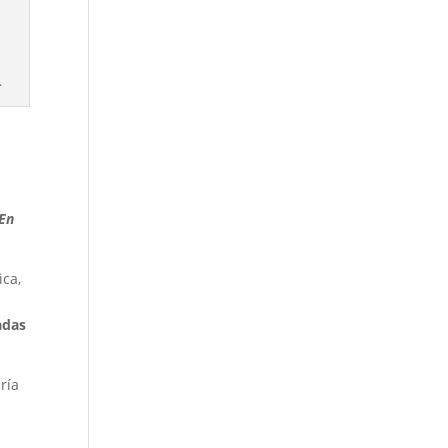
.
 En
ica,
adas
ría