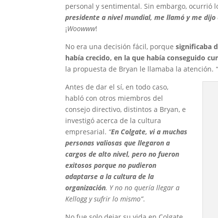
personal y sentimental. Sin embargo, ocurrió
presidente a nivel mundial, me llamó y me dijo
¡
Woowww
!
No era una decisión fácil, porque
significaba 
había crecido, en la que había conseguido cum
la propuesta de Bryan le llamaba la atención.
Antes de dar el sí, en todo caso,
habló con otros miembros del
consejo directivo, distintos a Bryan, e
investigó acerca de la cultura
empresarial.
“
En Colgate, vi a muchas
personas valiosas que llegaron a
cargos de alto nivel, pero no fueron
exitosos porque no pudieron
adaptarse a la cultura de la
organización
. Y no no quería llegar a
Kellogg y sufrir lo mismo”
.
No fue solo dejar su vida en Colgate