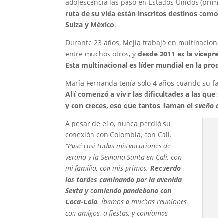
adolescencia las pasó en Estados Unidos (pri
ruta de su vida están inscritos destinos com
Suiza y México
.
Durante 23 años, Mejía trabajó en multinaciona
entre muchos otros, y
desde 2011 es la vicepr
Esta multinacional es líder mundial en la pro
María Fernanda tenía solo 4 años cuando su fam
Allí comenzó a vivir las dificultades a las q
y con creces, eso que tantos llaman el
sueño 
A pesar de ello, nunca perdió su
conexión con Colombia, con Cali.
“Pasé casi todas mis vacaciones de
verano y la Semana Santa en Cali, con
mi familia, con mis primos.
Recuerdo
las tardes caminando por la avenida
Sexta y comiendo pandebono con
Coca-Cola
. Íbamos a muchas reuniones
con amigos, a fiestas, y comíamos