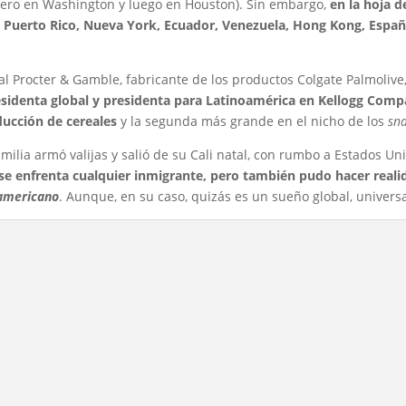
mero en Washington y luego en Houston). Sin embargo,
en la hoja d
o Puerto Rico, Nueva York, Ecuador, Venezuela, Hong Kong, Españ
l Procter & Gamble, fabricante de los productos Colgate Palmolive
esidenta global y presidenta para Latinoamérica en Kellogg Comp
ducción de cereales
y la segunda más grande en el nicho de los
sn
ilia armó valijas y salió de su Cali natal, con rumbo a Estados Un
ue se enfrenta cualquier inmigrante, pero también pudo hacer reali
americano
. Aunque, en su caso, quizás es un sueño global, universa