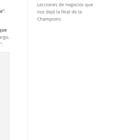
Lecciones de negocios que
ia”
.
nos dejó la final de la
Champions
 que
argo,
l”
.