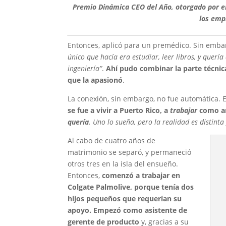
Premio Dinámica CEO del Año, otorgado por el
los emp
Entonces, aplicó para un premédico. Sin embar
único que hacía era estudiar, leer libros, y querí
ingeniería”
.
Ahí pudo combinar la parte técnica
que la apasionó
.
La conexión, sin embargo, no fue automática. 
se fue a vivir a Puerto Rico, a
trabajar
como a
quería
. Uno lo sueña, pero la realidad es distint
Al cabo de cuatro años de
matrimonio se separó, y permaneció
otros tres en la isla del ensueño.
Entonces,
comenzó a trabajar en
Colgate Palmolive, porque tenía dos
hijos pequeños que requerían su
apoyo. Empezó como asistente de
gerente de producto
y, gracias a su