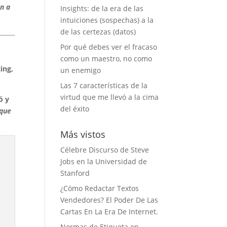
n a
Insights: de la era de las
intuiciones (sospechas) a la
de las certezas (datos)
Por qué debes ver el fracaso
como un maestro, no como
ing,
un enemigo
Las 7 características de la
virtud que me llevó a la cima
ó y
del éxito
 que
Más vistos
Célebre Discurso de Steve
Jobs en la Universidad de
Stanford
¿Cómo Redactar Textos
Vendedores? El Poder De Las
Cartas En La Era De Internet.
Normas de Etiqueta en