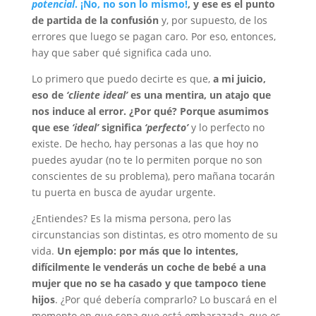
potencial
. ¡No, no son lo mismo!
, y ese es el punto
de partida de la confusión
y, por supuesto, de los
errores que luego se pagan caro. Por eso, entonces,
hay que saber qué significa cada uno.
Lo primero que puedo decirte es que,
a mi juicio,
eso de
‘cliente ideal’
es una mentira, un atajo que
nos induce al error. ¿Por qué? Porque asumimos
que ese
‘ideal’
significa
‘perfecto’
y lo perfecto no
existe. De hecho, hay personas a las que hoy no
puedes ayudar (no te lo permiten porque no son
conscientes de su problema), pero mañana tocarán
tu puerta en busca de ayudar urgente.
¿Entiendes? Es la misma persona, pero las
circunstancias son distintas, es otro momento de su
vida.
Un ejemplo: por más que lo intentes,
difícilmente le venderás un coche de bebé a una
mujer que no se ha casado y que tampoco tiene
hijos
. ¿Por qué debería comprarlo? Lo buscará en el
momento en que sepa que está embarazada, que es