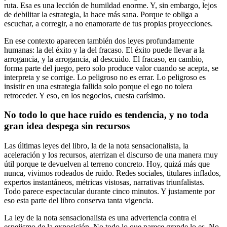
ruta. Esa es una lección de humildad enorme. Y, sin embargo, lejos
de debilitar la estrategia, la hace más sana. Porque te obliga a
escuchar, a corregir, a no enamorarte de tus propias proyecciones.
En ese contexto aparecen también dos leyes profundamente
humanas: la del éxito y la del fracaso. El éxito puede llevar a la
arrogancia, y la arrogancia, al descuido. El fracaso, en cambio,
forma parte del juego, pero solo produce valor cuando se acepta, se
interpreta y se corrige. Lo peligroso no es errar. Lo peligroso es
insistir en una estrategia fallida solo porque el ego no tolera
retroceder. Y eso, en los negocios, cuesta carísimo.
No todo lo que hace ruido es tendencia, y no toda
gran idea despega sin recursos
Las últimas leyes del libro, la de la nota sensacionalista, la
aceleración y los recursos, aterrizan el discurso de una manera muy
útil porque te devuelven al terreno concreto. Hoy, quizá más que
nunca, vivimos rodeados de ruido. Redes sociales, titulares inflados,
expertos instantáneos, métricas vistosas, narrativas triunfalistas.
Todo parece espectacular durante cinco minutos. Y justamente por
eso esta parte del libro conserva tanta vigencia.
La ley de la nota sensacionalista es una advertencia contra el
espejismo de la exposición. No todo lo que parece grande lo es. No