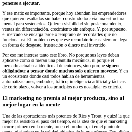
ponerse a ejecutar
.
Y ese matiz es importante, porque hoy abundan los emprendedores
que quieren resultados sin haber construido todavía una estructura
mental para sostenerlos. Quieren visibilidad sin posicionamiento,
ventas sin diferenciación, crecimiento sin enfoque. Y, por supuesto,
el mercado se encarga tarde o temprano de recordarles que no
funciona así. El problema es que ese recordatorio casi siempre llega
en forma de desgaste, frustración o dinero mal invertido.
Por eso me interesa tanto este libro. No porque sus leyes deban
aplicarse como si fueran una plantilla mecánica, ni porque el
mercado actual sea idéntico al de entonces, sino porque
siguen
obligándote a pensar donde muchos solo quieren moverse
. Y en
un ecosistema donde casi todos hablan de herramientas,
automatizaciones, embudos, tráfico, inteligencia artificial y tácticas
de corto plazo, volver a los principios no es nostalgia: es criterio.
El marketing no premia al mejor producto, sino al
mejor lugar en la mente
Una de las aportaciones más potentes de Ries y Trout, y quizá la que
mejor ha resistido el paso del tiempo, es la idea de que el marketing
ocurre primero en la mente, no en el producto, ni en el punto de
venta, ni siquiera en la calidad objetiva de lo que ofreces. Eso, dicho