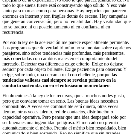
todo lo que suena fuerte está construyendo algo sólido. Y eso vale
tanto para marcas como para personas. Hay negocios que parecen
enormes en internet y son frágiles detrás de escena. Hay campañas
que generan conversación, pero no rentabilidad. Hay visibilidad que
no se traduce ni en posicionamiento ni en confianza ni en
recurrencia.
Por eso la ley de la aceleración me parece especialmente pertinente.
Los programas que de verdad triunfan no se montan sobre caprichos
pasajeros, sino sobre tendencias más profundas, más persistentes,
más conectadas con cambios reales en el comportamiento del
mercado. Detectar esa diferencia exige criterio. Exige no dejarse
seducir por cada objeto brillante. Exige paciencia para observar. Y
exige, sobre todo, una cercanía real con el cliente, porque
las
tendencias valiosas casi siempre se revelan primero en la
conducta sostenida, no en el entusiasmo momentáneo
.
Finalmente está la ley de los recursos, que a muchos no les gusta,
pero que conviene tomar en serio. Las buenas ideas necesitan
combustible. A veces ese combustible será dinero, otras veces
tiempo, otras veces talento, red de contactos, distribución o
capacidad operativa. Pero pensar que una idea despegará solo por
ser buena es una ingenuidad peligrosa. El mercado no premia
automáticamente el mérito. Premia el mérito bien respaldado, bien
comunicado y bien sostenido. Eso no significa que sin grandes