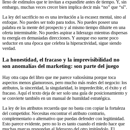
lleno de estímulos que te invitan a expandirte antes de tiempo. Y, sin
embargo, muchas veces crecer bien implica decir más “no” que “sí”.
La ley del sacrificio no es una invitación a la escasez mental, sino al
enfoque. No puedes ser todo para todos. No puedes poseer una
palabra en la mente del prospecto y al mismo tiempo diluirte en una
oferta interminable. No puedes aspirar a liderazgo mientras dispersas
tu energía en demasiadas direcciones. Y aunque eso suene poco
seductor en una época que celebra la hiperactividad, sigue siendo
verdad.
La honestidad, el fracaso y la imprevisibilidad no
son anomalías del marketing: son parte del juego
Hay otra capa del libro que me parece valiosísima porque toca
aspectos menos glamorosos, pero mucho más reales del negocio: los
atributos, la sinceridad, la singularidad, lo impredecible, el éxito y el
fracaso. Aquí el texto deja de ser solo una guía de posicionamiento y
se convierte también en un manual de humildad estratégica.
La ley de los atributos recuerda que no basta con copiar la fortaleza
del competidor. Necesitas encontrar el atributo contrario,
complementario o alternativo que puedas defender con legitimidad.
Esto parece evidente, pero no lo es tanto cuando el miedo hace que
muchas marcas respondan al liderazgo del otro imitándolo. El