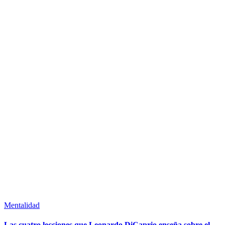
Mentalidad
Las cuatro lecciones que Leonardo DiCaprio enseña sobre el