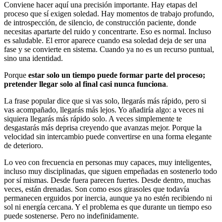
Conviene hacer aquí una precisión importante. Hay etapas del
proceso que sí exigen soledad. Hay momentos de trabajo profundo,
de introspección, de silencio, de construcción paciente, donde
necesitas apartarte del ruido y concentrarte. Eso es normal. Incluso
es saludable. El error aparece cuando esa soledad deja de ser una
fase y se convierte en sistema. Cuando ya no es un recurso puntual,
sino una identidad.
Porque
estar solo un tiempo puede formar parte del proceso;
pretender llegar solo al final casi nunca funciona
.
La frase popular dice que si vas solo, llegarás más rápido, pero si
vas acompañado, llegarás más lejos. Yo añadiría algo: a veces ni
siquiera llegarás más rápido solo. A veces simplemente te
desgastarás más deprisa creyendo que avanzas mejor. Porque la
velocidad sin intercambio puede convertirse en una forma elegante
de deterioro.
Lo veo con frecuencia en personas muy capaces, muy inteligentes,
incluso muy disciplinadas, que siguen empeñadas en sostenerlo todo
por sí mismas. Desde fuera parecen fuertes. Desde dentro, muchas
veces, están drenadas. Son como esos girasoles que todavía
permanecen erguidos por inercia, aunque ya no estén recibiendo ni
sol ni energía cercana. Y el problema es que durante un tiempo eso
puede sostenerse. Pero no indefinidamente.