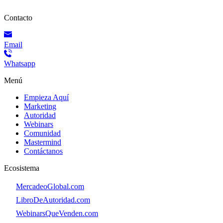
Contacto
Email
Whatsapp
Menú
Empieza Aquí
Marketing
Autoridad
Webinars
Comunidad
Mastermind
Contáctanos
Ecosistema
👉
MercadeoGlobal.com
👉
LibroDeAutoridad.com
👉
WebinarsQueVenden.com