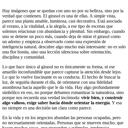
Hay imágenes que se quedan con uno no por su belleza, sino por la
verdad que contienen. El girasol es una de ellas. A simple vista,
parece una planta amable, luminosa, casi decorativa. Está asociada
al verano, a la vitalidad, a la alegría, a ese tipo de escenas que
solemos relacionar con abundancia y plenitud. Sin embargo, cuando
uno se detiene un poco más, cuando deja de mirar el girasol como
un adorno y empieza a observarlo como una expresión de
inteligencia natural, descubre algo mucho más interesante: no es solo
una flor bonita, sino una lección silenciosa sobre orientación,
disciplina y comunidad.
Lo que hace único al girasol no es únicamente su forma, ni ese
amarillo inconfundible que parece capturar la atención desde lejos.
Lo que lo vuelve fascinante es su conducta. El hecho de buscar la
luz, de seguirla durante el día, de orientarse con una fidelidad
asombrosa hacia aquello que le da vida. Hay algo profundamente
simbólico en eso, no porque debamos romantizar la naturaleza, sino
porque nos recuerda una verdad incómoda:
vivir bien, y construir
algo valioso, exige saber hacia dónde orientar la energía
. Y esa
no siempre es una decisión tan clara como parece.
En la vida y en los negocios abundan las personas ocupadas, pero
no necesariamente orientadas. Personas que se mueven mucho, que
hacen muchas cosas, que responden a estímulos, tendencias,